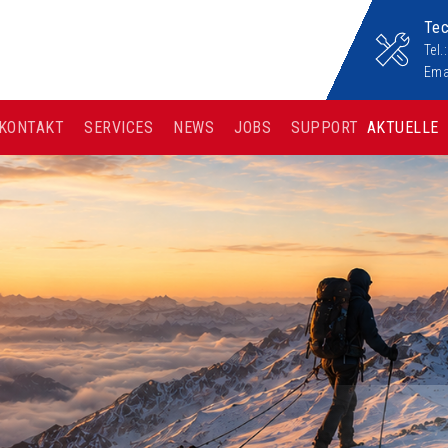
Tec
Tel
Ema
KONTAKT
SERVICES
NEWS
JOBS
SUPPORT
AKTUELLE
NEWS: