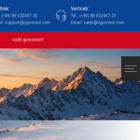
hnik:
Vertrieb:
Cybersecurity Webinare 2026 "IT- und OT-Schutz im Fokus"
.: (+49) 89 420447-30
Tel.: (+49) 89 420447-20
il:
support@cyprotect.com
Email:
sales@cyprotect.com
Mit einem riesigen Banner in über 30 Metern Höhe hatten wir
nicht gerechnet!
Kompromisslose Offline-Sicherheitsstrategie!
Success-Story - SGF über CyProtect AG mit macmon
geschützt
Kaspersky Excellence Award für CyProtect AG
CyProtect AG - KnowBe4 Case Study
ESET DACH Partnerkonferenz 2025 - Auszeichnungen für
CyProtect AG