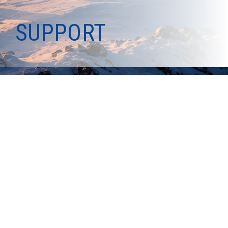
CyProtect AG erhält Auszeichnung von Rapid7
SUPPORT
Kaspersky Partner No.1 2023
SPS 2023: OT-Anlagen im Würgegriff von Cyberangriffen
Im Rausch der Cyberattacken. Wir waren dabei!
sematicon im atp magazin
sematicon / CyProtect AG SPS Rückblick 2022:
Industrial Security Workshop
CyProtect AG CO2 Neutral
Entwicklungspartnerschaft
Pressemitteilung „Der sichere Weg“